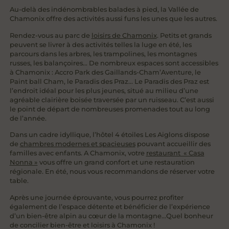
Au-delà des indénombrables balades à pied, la Vallée de
Chamonix offre des activités aussi funs les unes que les autres.
Rendez-vous au parc de
loisirs de Chamonix
. Petits et grands
peuvent se livrer à des activités telles la luge en été, les
parcours dans les arbres, les trampolines, les montagnes
russes, les balançoires… De nombreux espaces sont accessibles
à Chamonix : Accro Park des Gaillands-Cham’Aventure, le
Paint ball Cham, le Paradis des Praz… Le Paradis des Praz est
l’endroit idéal pour les plus jeunes, situé au milieu d’une
agréable clairière boisée traversée par un ruisseau. C’est aussi
le point de départ de nombreuses promenades tout au long
de l’année.
Dans un cadre idyllique, l’hôtel 4 étoiles Les Aiglons dispose
de
chambres modernes et spacieuses
pouvant accueillir des
familles avec enfants. A Chamonix, votre
restaurant « Casa
Nonna »
vous offre un grand confort et une restauration
régionale. En été, nous vous recommandons de réserver votre
table.
Après une journée éprouvante, vous pourrez profiter
également de l’espace détente et bénéficier de l’expérience
d’un bien-être alpin au cœur de la montagne…Quel bonheur
de concilier bien-être et loisirs à Chamonix !