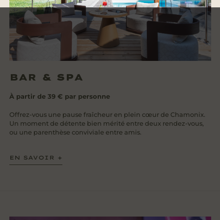
BAR & SPA
À partir de 39 € par personne
Offrez-vous une pause fraîcheur en plein cœur de Chamonix.
Un moment de détente bien mérité entre deux rendez-vous,
ou une parenthèse conviviale entre amis.
EN SAVOIR +