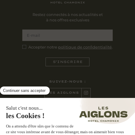
Restez connectés à nos actualités et
à nos offres exclusives
Accepter notre
politique de conﬁdentialité
.
SUIVEZ-NOUS :
LES AIGLONS
CASA NONNA
CONTACTEZ-NOUS :
270 AVENUE DE COURMAYEUR
74400 CHAMONIX-MONT-BLANC