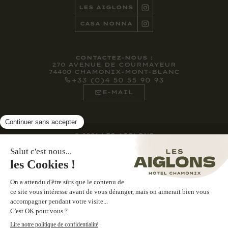
LES AIGLONS
CASA NONNA
CONTACTEZ-NOUS :
270 AVENUE DE COURMAYEUR
74400 CHAMONIX-MONT-BLANC
+33 (0)4 50 55 90 93
E-MAIL
©
2026
LES AIGLONS
MENTIONS LÉGALES
POLITIQUE DE CONFIDENTIALITÉ
COOKIES
CGU & CGS
POWERED BY INFLUENCE SOCIETY
RÉSERVER