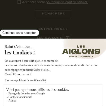
Accepter notre
politique de conﬁdentialité
.
SUIVEZ-NOUS :
LES AIGLONS
CASA NONNA
CONTACTEZ-NOUS :
270 AVENUE DE COURMAYEUR
74400 CHAMONIX-MONT-BLANC
+33 (0)4 50 55 90 93
E-MAIL
©
2026
LES AIGLONS
MENTIONS LÉGALES
POLITIQUE DE CONFIDENTIALITÉ
COOKIES