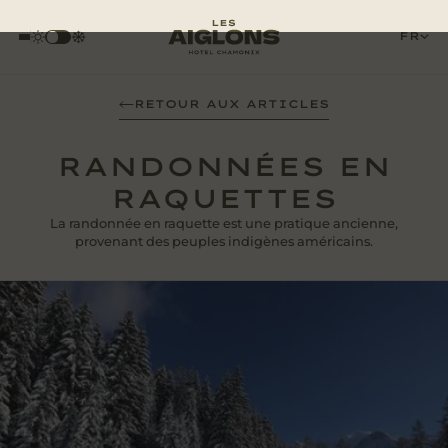
FR
RETOUR AUX ARTICLES
RANDONNÉES EN
RAQUETTES
La randonnée en raquette est une pratique ancienne,
provenant des peuples indigènes américains.