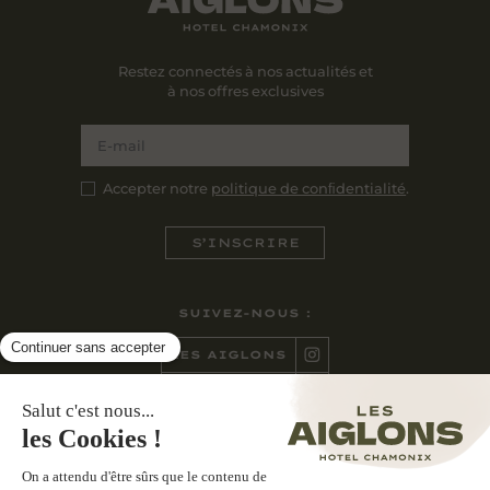
Restez connectés à nos actualités et
à nos offres exclusives
Accepter notre
politique de conﬁdentialité
.
SUIVEZ-NOUS :
LES AIGLONS
CASA NONNA
CONTACTEZ-NOUS :
270 AVENUE DE COURMAYEUR