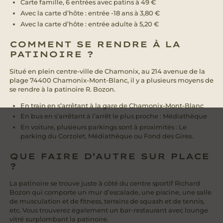
Carte famille, 6 entrées avec patins à 49 €
Avec la carte d’hôte : entrée -18 ans à 3,80 €
Avec la carte d’hôte : entrée adulte à 5,20 €
COMMENT SE RENDRE À LA
PATINOIRE ?
Situé en plein centre-ville de Chamonix, au 214 avenue de la
plage 74400 Chamonix-Mont-Blanc, il y a plusieurs moyens de
se rendre à la patinoire R. Bozon.
En train en s’arrêtant à la gare de Chamonix-Mont-Blanc
En bus en s’arrêtant à l’arrêt le plus proche : Médiathèque
En voiture, plusieurs parkings sont à proximités : Le
parking du Corzolet, Médiathèque ou Fond des Gires.
QUE FAIRE D’AUTRE SUR PLACE
?
La patinoire se trouve juste à côté du centre sportif Richard
Bozon qui comporte un mur d’escalade, une piscine, une salle
de musculation et de fitness, terrains de squash et de tennis,
etc. Vous trouverez également un bar-restaurant avec lounge
vitré surplombant la patinoire.