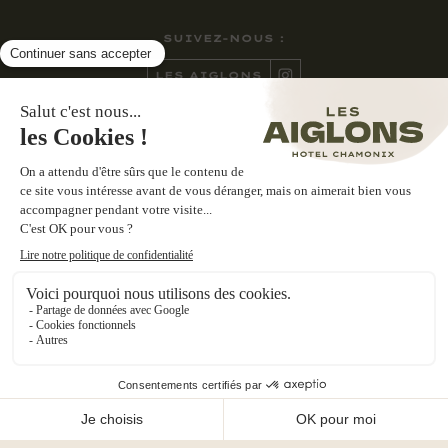
SUIVEZ-NOUS :
LES AIGLONS
CASA NONNA
CONTACTEZ-NOUS :
270 AVENUE DE COURMAYEUR
74400 CHAMONIX-MONT-BLANC
+33 (0)4 50 55 90 93
E-MAIL
©
2026
LES AIGLONS
MENTIONS LÉGALES
POLITIQUE DE CONFIDENTIALITÉ
COOKIES
CGU & CGS
POWERED BY INFLUENCE SOCIETY