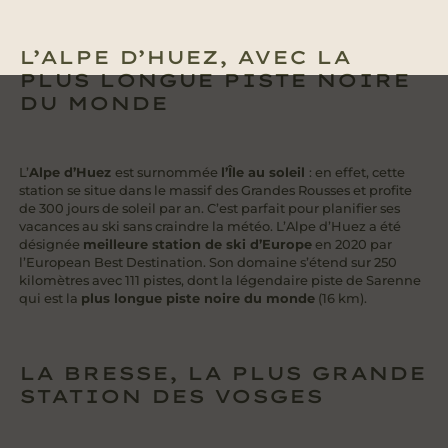
L’ALPE D’HUEZ, AVEC LA
PLUS LONGUE PISTE NOIRE
DU MONDE
L’
Alpe d’Huez
est surnommée
l’Île au soleil
: en effet, cette
station se situe dans le massif des Grandes Rousses et profite
de 300 jours de soleil par an. C’est parfait pour planifier ses
vacances au ski sans craindre la météo. L’Alpe d’Huez a été
désignée
meilleure station de ski d’Europe
en 2020 par
l’European Best Destination. Son domaine s’étend sur 250
kilomètres avec 111 pistes, dont la légendaire piste de Sarenne
qui est la
plus longue piste noire du monde
(16 km).
LA BRESSE, LA PLUS GRANDE
STATION DES VOSGES