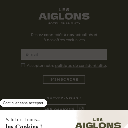
Restez connectés à nos actualités et
à nos offres exclusives
Accepter notre
politique de conﬁdentialité
.
SUIVEZ-NOUS :
LES AIGLONS
CASA NONNA