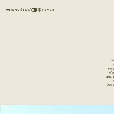
MENU
ÉTÉ
HIVER
par
ress
d’u
ans. 
Décou