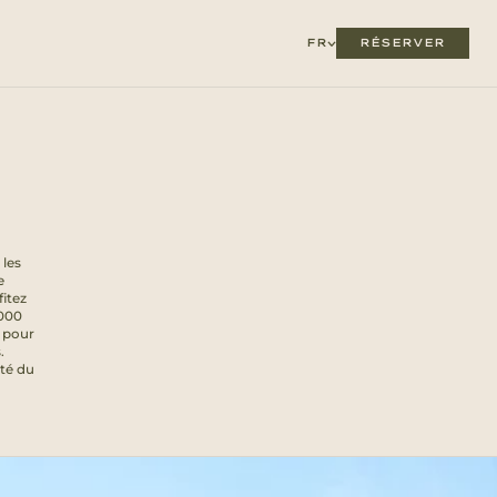
RÉSERVER
FR
 les
e
fitez
 000
s pour
.
ité du