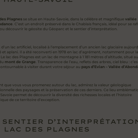
des Plagnes
se situe en Haute-Savoie, dans la célèbre et magnifique
vallée
ndance
. C’est un endroit préservé dans le Chablais français, idéal pour se raf
ou découvrir le géosite du Géoparc et le sentier d’interprétation.
it d’un lac artificiel, localisé à l’emplacement d’un ancien lac glaciaire aujour
 et aplani. Il a été reconverti en 1978 en lac d’agrément, notamment pour l
Le lac des Plagnes est un lac de montagne à 1 181 mètres d’altitude, situé a
 du
mont de Grange
. Transparence de l’eau, reflets des arbres, ciel bleu : c’e
contournable à visiter durant votre séjour au
pays d’Evian – Vallée d’Abon
t que vous vous promenez autour du lac, admirez la valeur géologique
ionnelle des paysages et la préservation de ces derniers. Ce lieu emblémati
avoie permet de découvrir la diversité des richesses locales et l’histoire
que de ce territoire d’exception.
 SENTIER D’INTERPRÉTATIO
 LAC DES PLAGNES