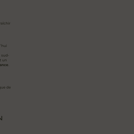
raîchir
d’hui
a
u sud-
st un
dance
.
que de
N