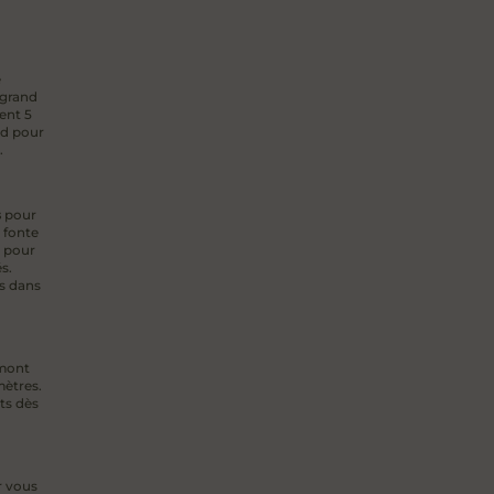
e
 grand
ment 5
ed pour
.
s
pour
a fonte
l pour
s.
rs dans
 mont
mètres.
ts dès
r vous