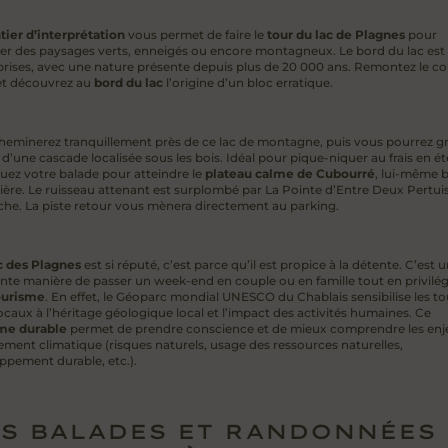
tier d’interprétation
vous permet de faire le
tour du lac de Plagnes
pour
ser des paysages verts, enneigés ou encore montagneux. Le bord du lac est 
prises, avec une nature présente depuis plus de 20 000 ans. Remontez le co
et découvrez au
bord du lac
l’origine d’un bloc erratique.
heminerez tranquillement près de ce lac de montagne, puis vous pourrez g
 d’une cascade localisée sous les bois. Idéal pour pique-niquer au frais en été
uez votre balade pour atteindre le
plateau calme de Cubourré
, lui-même 
ière. Le ruisseau attenant est surplombé par La Pointe d’Entre Deux Pertuis
he. La piste retour vous mènera directement au parking.
c des Plagnes
est si réputé, c’est parce qu’il est propice à la détente. C’est 
ente manière de passer un week-end en couple ou en famille tout en privilég
ourisme
. En effet, le Géoparc mondial UNESCO du Chablais sensibilise les to
locaux à l’héritage géologique local et l’impact des activités humaines. Ce
me durable
permet de prendre conscience et de mieux comprendre les enj
ement climatique (risques naturels, usage des ressources naturelles,
ppement durable, etc.).
S BALADES ET RANDONNÉES