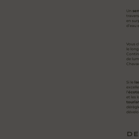
Un
sen
traver
en sur
d’eau 
Vous c
le long
Contin
de lum
Chavac
Si le
la
excell
l’
écot
et les 
touris
dérègl
dévelo
DE