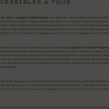
CESSIBLES À TOUS
 du soleil, chapelle d’Abondance
: profitez de votre présence dans la vallé
ance pour visiter les joyaux de cette région. Le lac des Plagnes est le plus
cette vallée. Il est parfaitement accessible en voiture : il est localisé à seule
centre-ville d’Abondance. Vous pourrez y faire une courte promenade à pi
afraîchir dans un cadre montagneux ou encore faire de grandes randonnées
bles de pique-nique et des bancs sont accessibles
autour du lac de Plagne
rmettre de profiter de ce lieu à votre rythme. C’est en mai et juin (durant l
ces) que la hauteur des eaux du lac est la plus élevée. C’est le moment idéa
rir le lac puisque les eaux turquoise rencontrent alors les sommets enneigé
 cascade de Cubourré et d’autres jolies cascades, faites le plein de souveni
e idyllique.
 le lac de Plagnes, vous allez également apercevoir le versant ensoleillé du
ge, qui est le point culminant de la vallée d’Abondance : il se situe à 2 432 
les randonnées sont faciles et accessibles à toute la famille, même les enfan
ez de bonnes chaussures et surveillez les conditions météorologiques pou