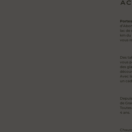
AC
Portes
d’Abond
lac de 
km du 
vous r
Des ta
vous pe
des gla
découv
Avec la
un cadr
Depuis
de Gran
Toutes 
4 ans.
Chauss