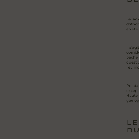
Le
lac 
d’Abo
en été 
Il s’ag
comblé
pêche. 
ouest
lieu in
Pendan
except
Haute-S
géologi
LE
DU