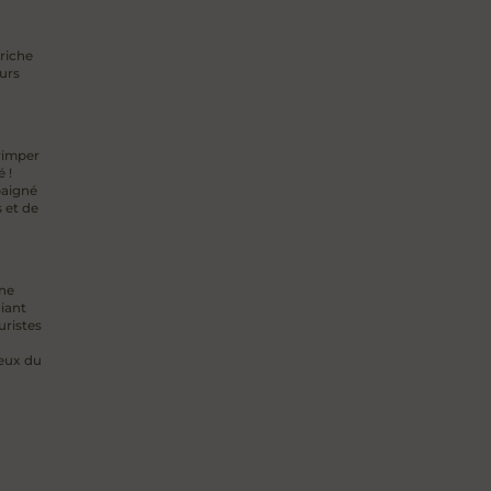
riche
urs
rimper
 !
baigné
 et de
une
iant
uristes
eux du