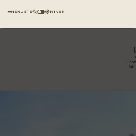
MENU
ÉTÉ
HIVER
Chamo
fabu