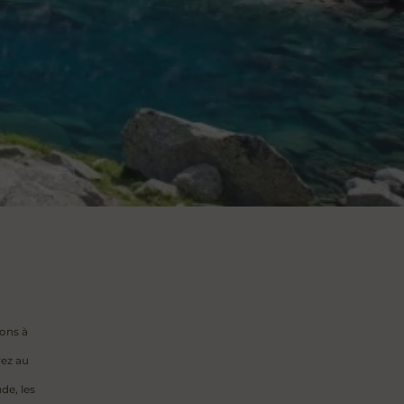
lons à
rez au
de, les