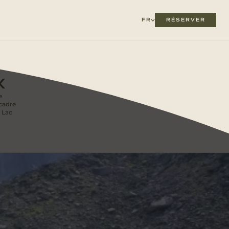
RÉSERVER
FR
X
e
 cadre
u Lac