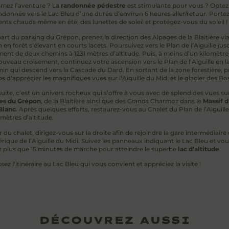
imez l’aventure ? La
randonnée pédestre
est stimulante pour vous ? Optez
ndonnée vers le Lac Bleu d’une durée d’environ 6 heures aller/retour. Porte
nts chauds même en été, des lunettes de soleil et protégez-vous du soleil !
art du parking du Grépon, prenez la direction des Alpages de la Blaitière vi
en forêt s’élevant en courts lacets. Poursuivez vers le Plan de l’Aiguille jus
ment de deux chemins à 1231 mètres d’altitude. Puis, à moins d’un kilomètre 
ouveau croisement, continuez votre ascension vers le Plan de l’Aiguille en l
min qui descend vers la Cascade du Dard. En sortant de la zone forestière, 
s d’apprécier les magnifiques vues sur l’Aiguille du Midi et le
glacier des Bo
suite, c’est un univers rocheux qui s’offre à vous avec de splendides vues sur
les du Grépon
, de la Blaitière ainsi que des Grands Charmoz dans le
Massif 
Blanc
. Après quelques efforts, restaurez-vous au Chalet du Plan de l’Aiguille
mètres d’altitude.
r du chalet, dirigez-vous sur la droite afin de rejoindre la gare intermédiaire
rique de l’Aiguille du Midi. Suivez les panneaux indiquant le Lac Bleu et vou
z plus que 15 minutes de marche pour atteindre le superbe
lac d’altitude
.
sez l’itinéraire au Lac Bleu qui vous convient et appréciez la visite !
DÉCOUVREZ AUSSI