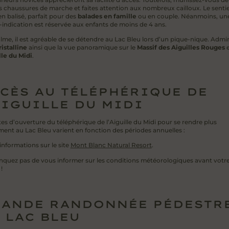
 chaussures de marche et faites attention aux nombreux cailloux. Le sentie
en balisé, parfait pour des
balades en famille
ou en couple. Néanmoins, un
-indication est réservée aux enfants de moins de 4 ans.
alme, il est agréable de se détendre au Lac Bleu lors d’un pique-nique. Admi
ristalline
ainsi que la vue panoramique sur le
Massif des Aiguilles Rouges
e
lle du Midi
.
CÈS AU TÉLÉPHÉRIQUE DE
AIGUILLE DU MIDI
es d’ouverture du téléphérique de l’Aiguille du Midi pour se rendre plus
ment au Lac Bleu varient en fonction des périodes annuelles :
informations sur le site
Mont Blanc Natural Resort
.
quez pas de vous informer sur les conditions météorologiques avant votr
!
ANDE RANDONNÉE PÉDESTR
 LAC BLEU