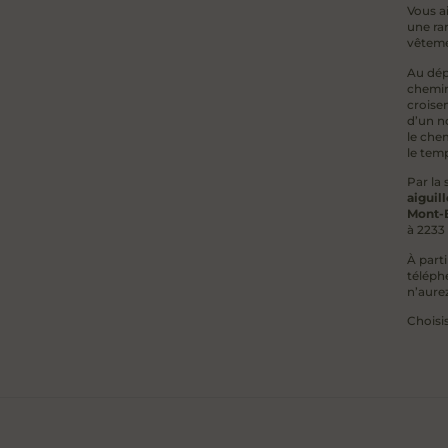
Vous a
une ra
vêteme
Au dép
chemin 
croise
d’un n
le che
le temp
Par la 
aiguil
Mont-
à 2233 
À parti
téléphé
n’aure
Choisis