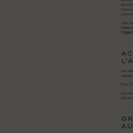
bonnes
très bi
contre
Lieu c
l’
eau c
l’
Aigui
AC
L’
Les dat
rapide
Plus d’
Ne man
départ 
GR
AU