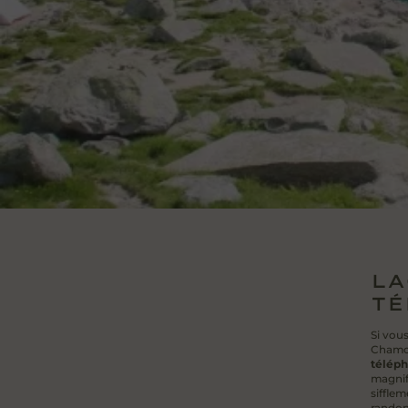
LA
TÉ
Si vous
Chamon
téléph
magnif
sifflem
randon