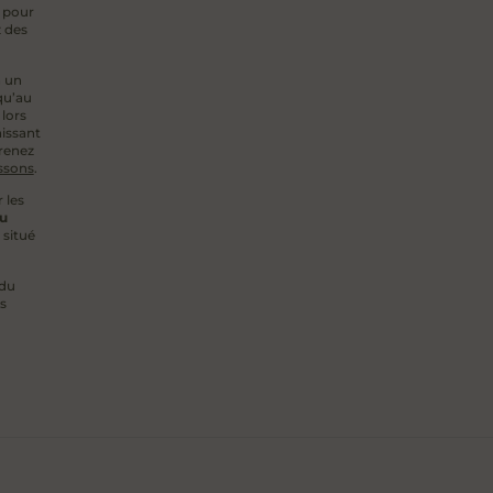
 pour
z des
a un
qu’au
lors
aissant
prenez
ssons
.
 les
du
 situé
 du
s