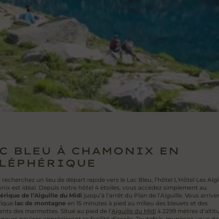
C BLEU À CHAMONIX EN
LÉPHÉRIQUE
 recherchez un lieu de départ rapide vers le Lac Bleu, l’hôtel L'Hôtel Les Aig
ix est idéal. Depuis notre hôtel 4 étoiles, vous accédez simplement au
érique de l’Aiguille du Midi
jusqu’à l’arrêt du Plan de l’Aiguille. Vous arrive
ique
lac de montagne
en 15 minutes à pied au milieu des bleuets et des
ents des marmottes. Situé au pied de l’
Aiguille du Midi
à 2299 mètres d’altitu
neurs novices apprécieront sa facilité d’accès. Toutefois, munissez-vous de