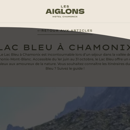
RETOUR AUX ARTICLES
LAC BLEU À CHAMONI
Le Lac Bleu à Chamonix est incontournable lors d’un séjour dans la vallée d
nix-Mont-Blanc. Accessible du 1er juin au 31 octobre, le Lac Bleu offre un
leux aux amoureux de la nature. Vous souhaitez connaître les itinéraires d
Bleu ? Suivez le guide !